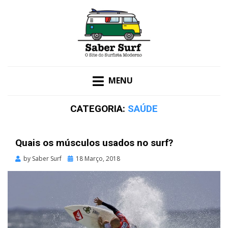
O SITE DO SURFISTA MODERNO
SABER SURF
MENU
CATEGORIA:
SAÚDE
Quais os músculos usados no surf?
Posted
by
Saber Surf
18 Março, 2018
on