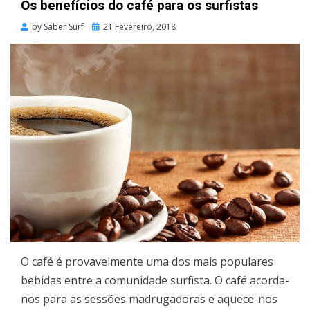
Os benefícios do café para os surfistas
Posted
by
Saber Surf
21 Fevereiro, 2018
on
O café é provavelmente uma dos mais populares
bebidas entre a comunidade surfista. O café acorda-
nos para as sessões madrugadoras e aquece-nos