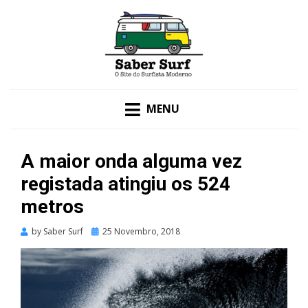
O SITE DO SURFISTA MODERNO
SABER SURF
MENU
A maior onda alguma vez
registada atingiu os 524
metros
Posted
by
Saber Surf
25 Novembro, 2018
on