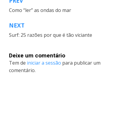
PREV
Navegação
Como “ler” as ondas do mar
de
artigos
NEXT
Surf: 25 razões por que é tão viciante
Deixe um comentário
Tem de
iniciar a sessão
para publicar um
comentário.