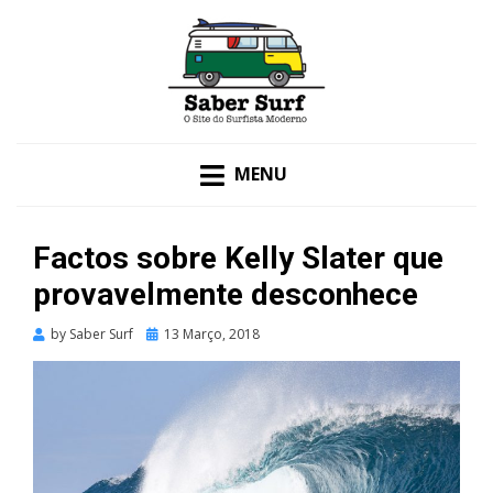
O SITE DO SURFISTA MODERNO
SABER SURF
MENU
Factos sobre Kelly Slater que
provavelmente desconhece
Posted
by
Saber Surf
13 Março, 2018
on