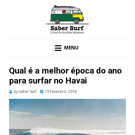
O SITE DO SURFISTA MODERNO
SABER SURF
MENU
Qual é a melhor época do ano
para surfar no Havai
Posted
by
Saber Surf
19 Fevereiro, 2018
on